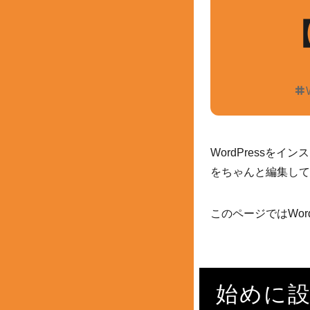
【
WordPress
をちゃんと編集して
このページではWo
始めに