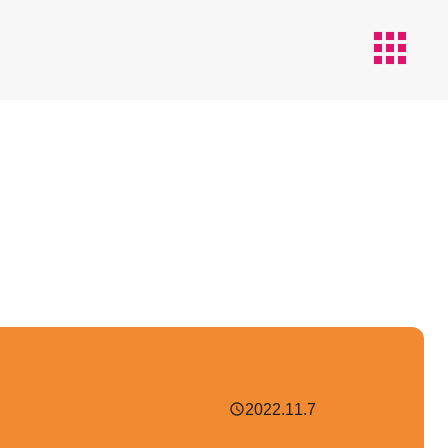
apps
2022.11.7
schedule