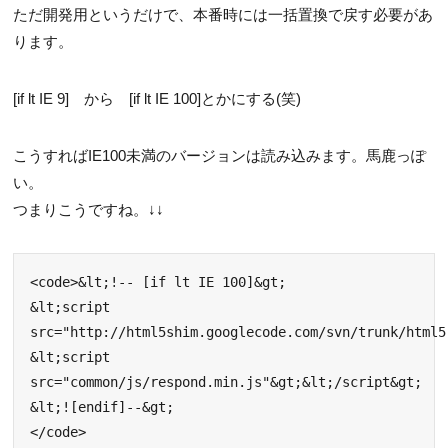
ただ開発用というだけで、本番時には一括置換で戻す必要があ
ります。
[if lt IE 9] から [if lt IE 100]とかにする(笑)
こうすればIE100未満のバージョンは読み込みます。馬鹿っぽ
い。
つまりこうですね。↓↓
<code>&lt;!-- [if lt IE 100]&gt;

&lt;script 
src="http://html5shim.googlecode.com/svn/trunk/html5
&lt;script 
src="common/js/respond.min.js"&gt;&lt;/script&gt;

&lt;![endif]--&gt;

</code>