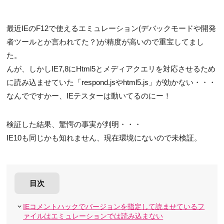
最近IEのF12で使えるエミュレーション(デバックモードや開発
者ツールとか言われてた？)が精度が高いので重宝してまし
た。
んが、しかしIE7,8にHtml5とメディアクエリを対応させるため
に読み込ませていた「respond.jsやhtml5.js」が効かない・・・
なんでですかー、IEテスターは動いてるのにー！
検証した結果、驚愕の事実が判明・・・
IE10も同じかも知れません、現在環境にないので未検証。
目次
IEコメントハックでバージョンを指定して読ませているフ
ァイルはエミュレーションでは読み込まない