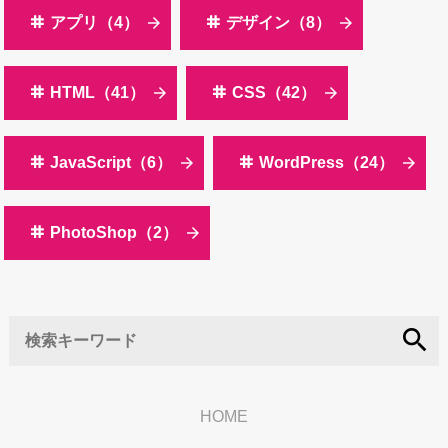
アプリ（4）
デザイン（8）
HTML（41）
CSS（42）
JavaScript（6）
WordPress（24）
PhotoShop（2）
search
HOME