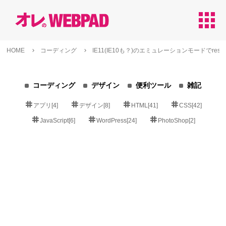
apps
HOME
コーディング
IE11(IE10も？)のエミュレーションモードでrespo
コーディング
デザイン
便利ツール
雑記
アプリ[4]
デザイン[8]
HTML[41]
CSS[42]
JavaScript[6]
WordPress[24]
PhotoShop[2]