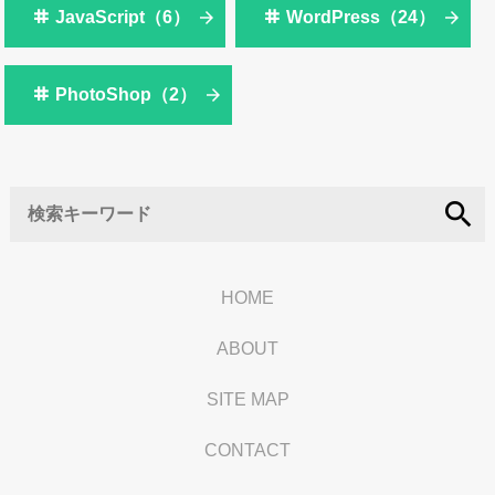
JavaScript（6）
WordPress（24）
PhotoShop（2）
search
HOME
ABOUT
SITE MAP
CONTACT