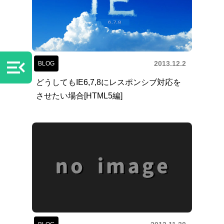
menu_open
2013.12.2
BLOG
どうしてもIE6,7,8にレスポンシブ対応を
させたい場合[HTML5編]