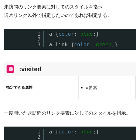
未訪問のリンク要素に対してのスタイルを指示。
通常リンク以外で指定したいのであれば指定する。
1
a {
color
: 
blue
;}
2
3
a:link {
color
: 
green
;}
:visited
a要素
指定できる属性
一度開いた既訪問のリンク要素に対してのスタイルを指示。
1
a {
color
: 
blue
;}
2