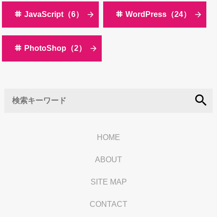
JavaScript（6）
WordPress（24）
PhotoShop（2）
search
HOME
ABOUT
SITE MAP
CONTACT