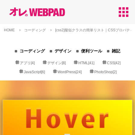
apps
HOME
コーディング
[css2]擬似クラスの簡単リスト｜CSSプロパティ
コーディング
デザイン
便利ツール
雑記
アプリ[4]
デザイン[8]
HTML[41]
CSS[42]
JavaScript[6]
WordPress[24]
PhotoShop[2]