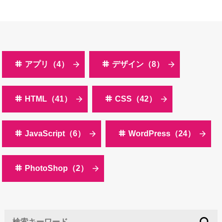
アプリ（4）
デザイン（8）
HTML（41）
CSS（42）
JavaScript（6）
WordPress（24）
PhotoShop（2）