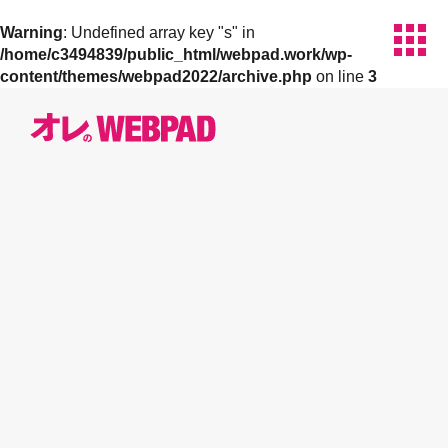
apps
Warning
: Undefined array key "s" in
/home/c3494839/public_html/webpad.work/wp-
content/themes/webpad2022/archive.php
on line
3