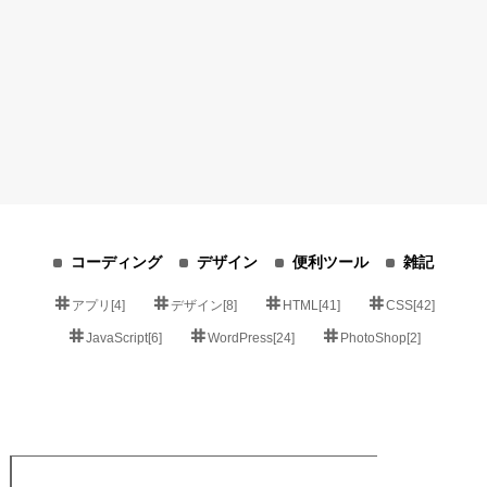
コーディング
デザイン
便利ツール
雑記
アプリ[4]
デザイン[8]
HTML[41]
CSS[42]
JavaScript[6]
WordPress[24]
PhotoShop[2]