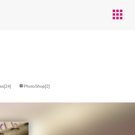
apps
ss[24]
PhotoShop[2]