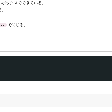
いボックスでできている。
る。
で閉じる。
/>