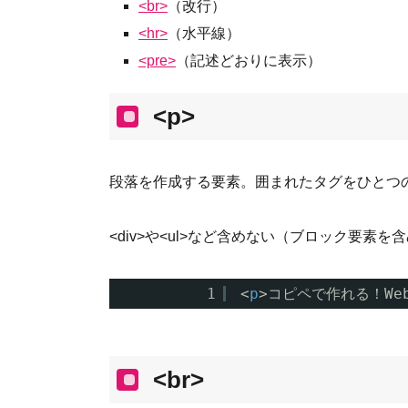
<br>
（改行）
<hr>
（水平線）
<pre>
（記述どおりに表示）
<p>
段落を作成する要素。囲まれたタグをひとつ
<div>や<ul>など含めない（ブロック要
1
<
p
>コピペで作れる！W
<br>