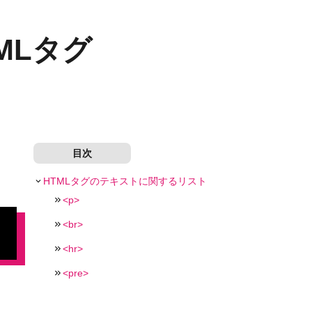
MLタグ
目次
HTMLタグのテキストに関するリスト
<p>
<br>
<hr>
<pre>