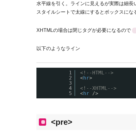
水平線を引く。ラインに見えるが実際は細長
スタイルシートで太線にするとボックスにな
XHTMLの場合は閉じタグが必要になるので
以下のようなライン
1
<!--HTML-->
2
<
hr
>
3
4
<!--XHTML-->
5
<
hr
/>
<pre>