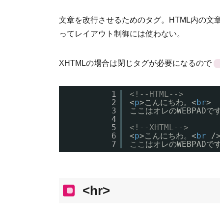
文章を改行させるためのタグ。HTML内の文
ってレイアウト制御には使わない。
XHTMLの場合は閉じタグが必要になるので
1
<!--HTML-->
2
<
p
>こんにちわ。<
br
>
3
ここはオレのWEBPADです
4
5
<!--XHTML-->
6
<
p
>こんにちわ。<
br
/
7
ここはオレのWEBPADです
<hr>