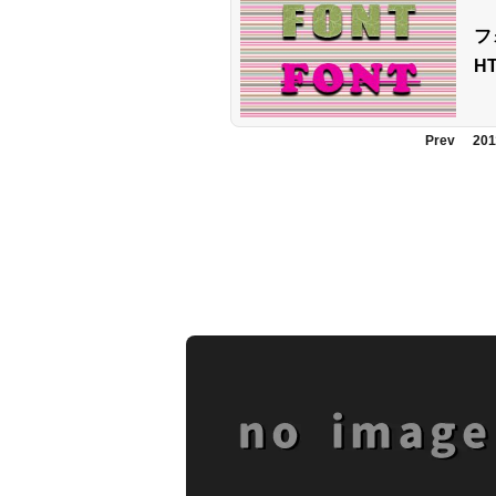
フ
H
Prev
201