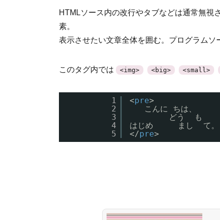
HTMLソース内の改行やタブなどは通常無視
素。
表示させたい文章全体を囲む。プログラムソ
このタグ内では
<img>
<big>
<small>
1
<
pre
>
2
こんに ちは、
3
どう  も
4
はじめ     まし  て。
5
</
pre
>