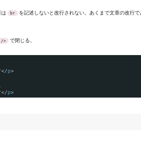
章は
を記述しないと改行されない。あくまで文章の改行で
br
で閉じる。
/>
</
p
>
>
</
p
>