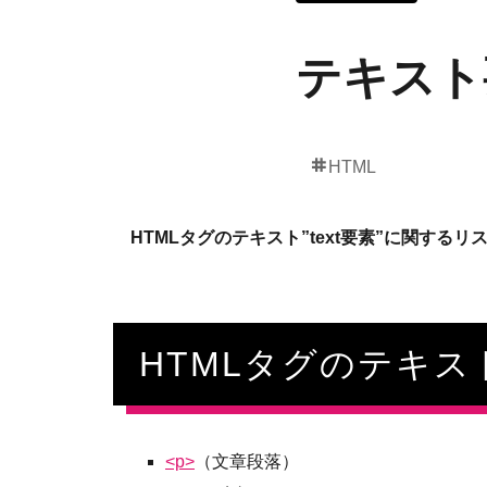
テキスト
HTML
HTMLタグの
テキスト”text要素”
に関するリ
HTMLタグのテキ
<p>
（文章段落）